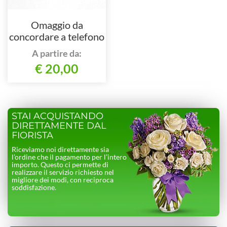
Omaggio da
concordare a telefono
allo 0918988001 o
A partire da:
3271381458
€ 20,00
STAI ACQUISTANDO
DIRETTAMENTE DAL
FIORISTA
Riceviamo noi direttamente sia
l’ordine che il pagamento per l’intero
importo. Questo ci permette di
realizzare il servizio richiesto nel
migliore dei modi, con reciproca
soddisfazione.