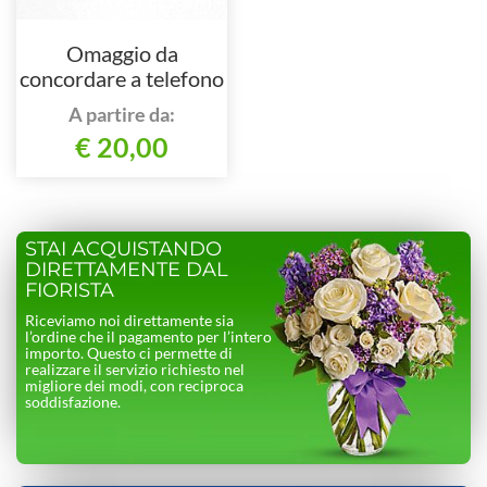
Omaggio da
concordare a telefono
allo 0918988001 o
A partire da:
3271381458
€ 20,00
STAI ACQUISTANDO
DIRETTAMENTE DAL
FIORISTA
Riceviamo noi direttamente sia
l’ordine che il pagamento per l’intero
importo. Questo ci permette di
realizzare il servizio richiesto nel
migliore dei modi, con reciproca
soddisfazione.