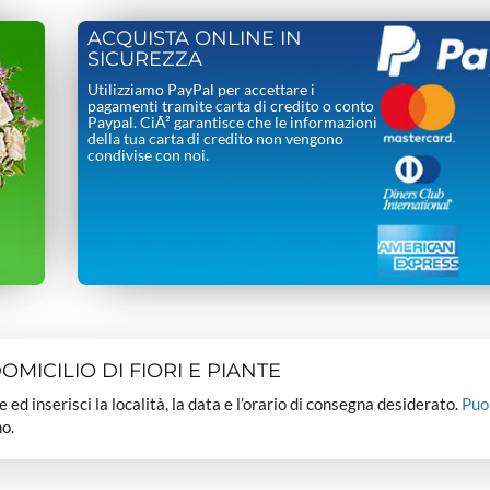
ACQUISTA ONLINE IN
SICUREZZA
Utilizziamo PayPal per accettare i
pagamenti tramite carta di credito o conto
Paypal. CiÃ² garantisce che le informazioni
della tua carta di credito non vengono
condivise con noi.
MICILIO DI FIORI E PIANTE
dee ed inserisci la località, la data e l’orario di consegna desiderato.
Puo
o.