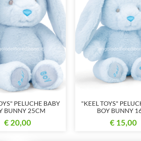
OYS" PELUCHE BABY
"KEEL TOYS" PELU
Y BUNNY 25CM
BOY BUNNY 1
ecosostenibile)
(ecosostenibil
€ 20,00
€ 15,00