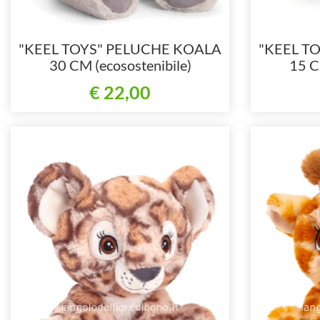
"KEEL TOYS" PELUCHE KOALA
"KEEL T
30 CM (ecosostenibile)
15 C
€ 22,00