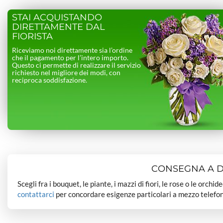
STAI ACQUISTANDO
DIRETTAMENTE DAL
FIORISTA
Riceviamo noi direttamente sia l’ordine
che il pagamento per l’intero importo.
Questo ci permette di realizzare il servizio
richiesto nel migliore dei modi, con
reciproca soddisfazione.
CONSEGNA A DO
Scegli fra i bouquet, le piante, i mazzi di fiori, le rose o le orchi
contattarci
per concordare esigenze particolari a mezzo telefon